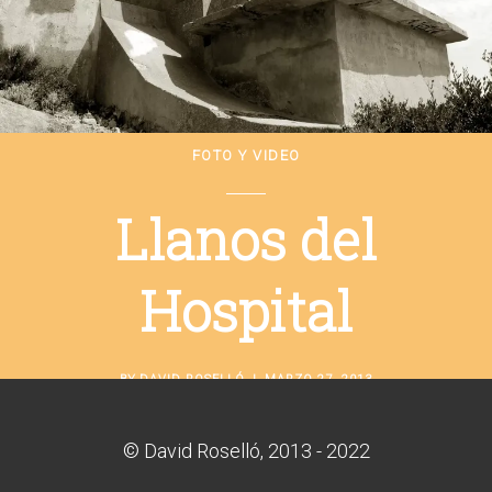
Camarinal
BY
DAVID ROSELLÓ
MARZO 28, 2013
FOTO Y VIDEO
Llanos del
Hospital
BY
DAVID ROSELLÓ
MARZO 27, 2013
© David Roselló, 2013 - 2022