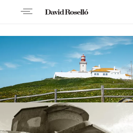
FOTO Y VIDEO
Cabo da Roca
BY
DAVID ROSELLÓ
MARZO 29, 2013
FOTO Y VIDEO
Búnker faro