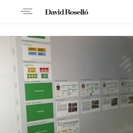
WEBS Y APPS
Case Study:
Mercadona
BY
DAVID ROSELLÓ
FEBRERO 16, 2022
1 COMMENT