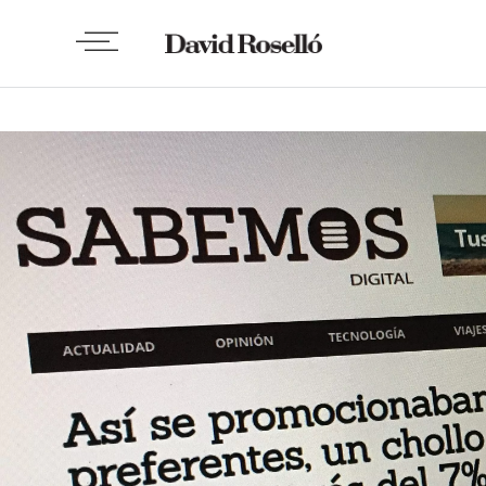
WEBS Y APPS
Sabemos Digital:
Migración y
rediseño