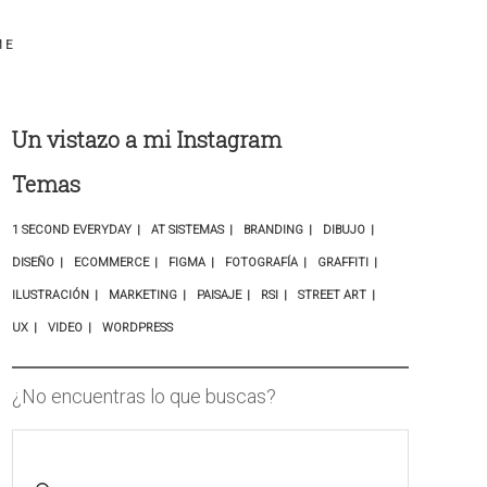
ME
Un vistazo a mi Instagram
Temas
1 SECOND EVERYDAY
AT SISTEMAS
BRANDING
DIBUJO
DISEÑO
ECOMMERCE
FIGMA
FOTOGRAFÍA
GRAFFITI
ILUSTRACIÓN
MARKETING
PAISAJE
RSI
STREET ART
UX
VIDEO
WORDPRESS
¿No encuentras lo que buscas?