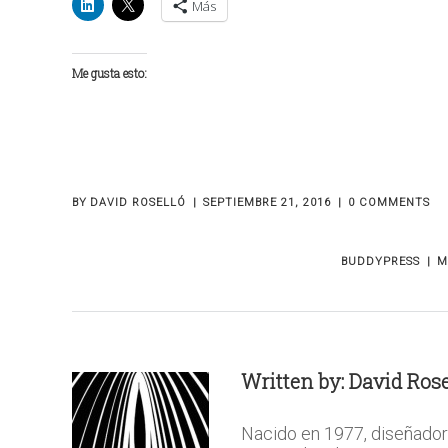
Más
Me gusta esto:
BY
DAVID ROSELLÓ
SEPTIEMBRE 21, 2016
0 COMMENTS
BUDDYPRESS
M
Written by:
David Rose
Nacido en 1977, diseñador