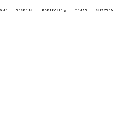
OME
SOBRE MÍ
PORTFOLIO
TEMAS
BLITZSO
Mis
INSPO
voritos de Marzo
BY
DAVI
INSPO
is favoritos de Jun