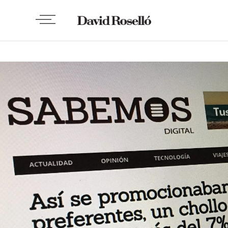
WEBS Y APPS
Sabemos Digital:
Migración y
rediseño