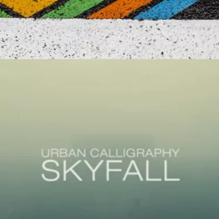
ARTE
,
DISEÑO
Urban Calligraphy «Skyfall»