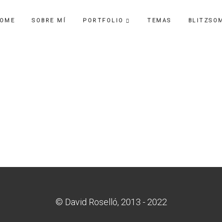
FOTO Y VIDEO
OME
SOBRE MÍ
PORTFOLIO
TEMAS
BLITZSO
sumen 2019
FOTO Y VIDEO
Resumen 2
© David Roselló, 2013 - 2022