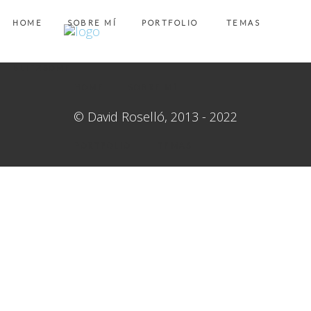
INSPO
HOME
SOBRE MÍ
PORTFOLIO
TEMAS
Mis
BLITZSOME
favoritos
HOME
SOBRE MÍ
de
© David Roselló, 2013 - 2022
Mayo
PORTFOLIO
TEMAS
BLITZSOME