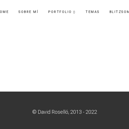
OME
SOBRE MÍ
PORTFOLIO
TEMAS
BLITZSO
MÚSICA
geles Negros – El
rey y yo
© David Roselló, 2013 - 2022