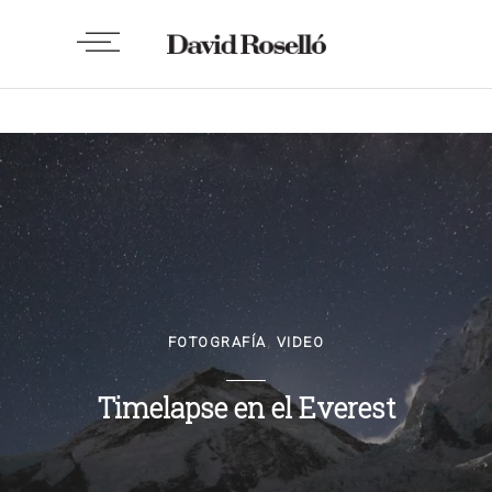
FOTOGRAFÍA
,
VIDEO
Timelapse en el Everest