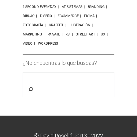
1 SECOND EVERYDAY
AT SISTEMAS
BRANDING
DIBUJO
DISEÑO
ECOMMERCE
FIGMA
FOTOGRAFÍA
GRAFFITI
ILUSTRACIÓN
MARKETING
PAISAJE
RSI
STREET ART
UX
VIDEO
WORDPRESS
¿No encuentras lo que buscas?
© David Roselló, 2013 - 2022