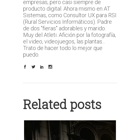
empresas, pero casi siempre de
producto digital. Ahora mismo en AT
Sistemas, como Consultor UX para RSI
(Rural Servicios Informáticos). Padre
de dos "fieras" adorables y marido.
Muy del Atleti. Afición por la fotografía,
el video, videojuegos, las plantas...
Trato de hacer todo lo mejor que
puedo.
Related posts