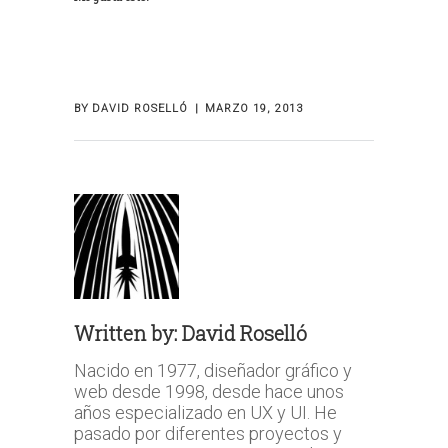
BY
DAVID ROSELLÓ
MARZO 19, 2013
Written by:
David Roselló
Nacido en 1977, diseñador gráfico y
web desde 1998, desde hace unos
años especializado en UX y UI. He
pasado por diferentes proyectos y