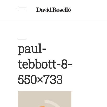
paul-
tebbott-8-
550×733