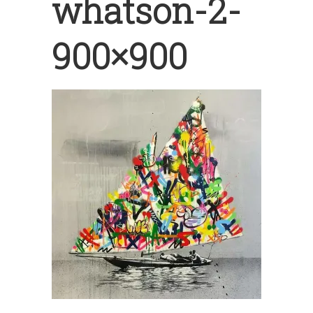
whatson-2-
900×900