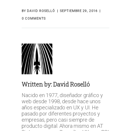
BY
DAVID ROSELLÓ
SEPTIEMBRE 29, 2016
0 COMMENTS
Written by:
David Roselló
Nacido en 1977, diseñador gráfico y
web desde 1998, desde hace unos
años especializado en UX y UI. He
pasado por diferentes proyectos y
empresas, pero casi siempre de
producto digital. Ahora mismo en AT