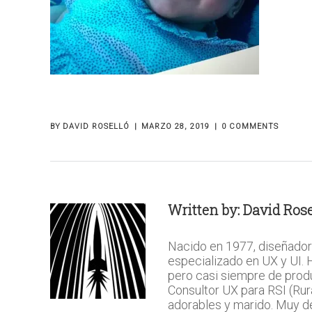
BY
DAVID ROSELLÓ
MARZO 28, 2019
0 COMMENTS
Written by:
David Rose
Nacido en 1977, diseñador
especializado en UX y UI.
pero casi siempre de prod
Consultor UX para RSI (Rura
adorables y marido. Muy del 