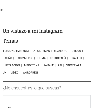
ME
Un vistazo a mi Instagram
Temas
1 SECOND EVERYDAY
AT SISTEMAS
BRANDING
DIBUJO
DISEÑO
ECOMMERCE
FIGMA
FOTOGRAFÍA
GRAFFITI
ILUSTRACIÓN
MARKETING
PAISAJE
RSI
STREET ART
UX
VIDEO
WORDPRESS
¿No encuentras lo que buscas?