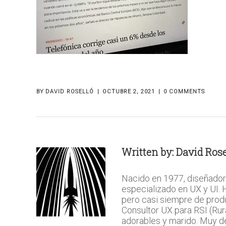
BY
DAVID ROSELLÓ
OCTUBRE 2, 2021
0 COMMENTS
Written by:
David Rose
Nacido en 1977, diseñador
especializado en UX y UI.
pero casi siempre de prod
Consultor UX para RSI (Rura
adorables y marido. Muy del 