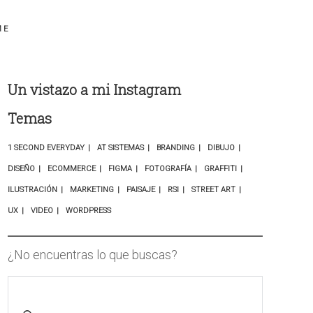
ME
Un vistazo a mi Instagram
Temas
1 SECOND EVERYDAY
AT SISTEMAS
BRANDING
DIBUJO
DISEÑO
ECOMMERCE
FIGMA
FOTOGRAFÍA
GRAFFITI
ILUSTRACIÓN
MARKETING
PAISAJE
RSI
STREET ART
UX
VIDEO
WORDPRESS
¿No encuentras lo que buscas?