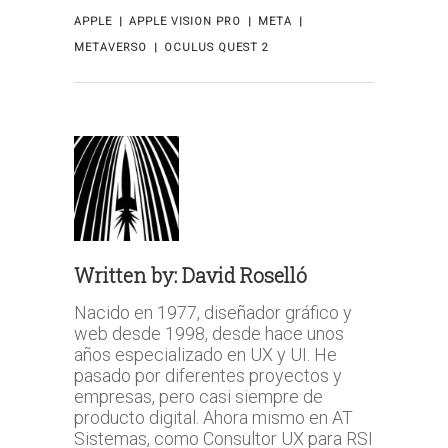
APPLE
APPLE VISION PRO
META
METAVERSO
OCULUS QUEST 2
Written by:
David Roselló
Nacido en 1977, diseñador gráfico y
web desde 1998, desde hace unos
años especializado en UX y UI. He
pasado por diferentes proyectos y
empresas, pero casi siempre de
producto digital. Ahora mismo en AT
Sistemas, como Consultor UX para RSI