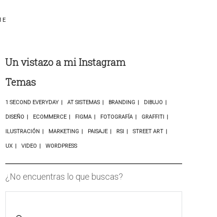
ME
Un vistazo a mi Instagram
Temas
1 SECOND EVERYDAY
AT SISTEMAS
BRANDING
DIBUJO
DISEÑO
ECOMMERCE
FIGMA
FOTOGRAFÍA
GRAFFITI
ILUSTRACIÓN
MARKETING
PAISAJE
RSI
STREET ART
UX
VIDEO
WORDPRESS
¿No encuentras lo que buscas?