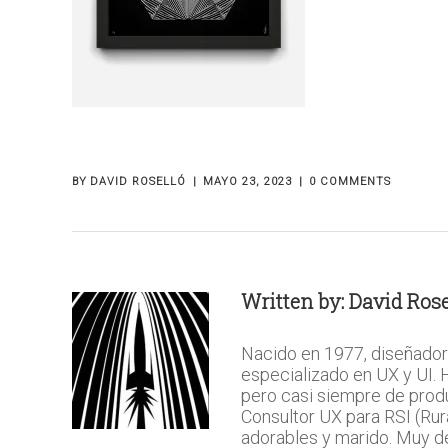
BY
DAVID ROSELLÓ
MAYO 23, 2023
0 COMMENTS
Written by:
David Rose
Nacido en 1977, diseñador
especializado en UX y UI.
pero casi siempre de prod
Consultor UX para RSI (Rura
adorables y marido. Muy del 