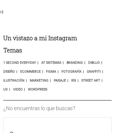
ME
Un vistazo a mi Instagram
Temas
1 SECOND EVERYDAY
AT SISTEMAS
BRANDING
DIBUJO
DISEÑO
ECOMMERCE
FIGMA
FOTOGRAFÍA
GRAFFITI
ILUSTRACIÓN
MARKETING
PAISAJE
RSI
STREET ART
UX
VIDEO
WORDPRESS
¿No encuentras lo que buscas?