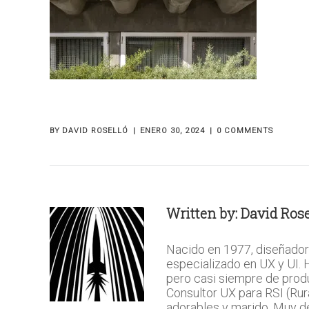
BY
DAVID ROSELLÓ
ENERO 30, 2024
0 COMMENTS
Written by:
David Rose
Nacido en 1977, diseñador
especializado en UX y UI.
pero casi siempre de prod
Consultor UX para RSI (Rura
adorables y marido. Muy del 