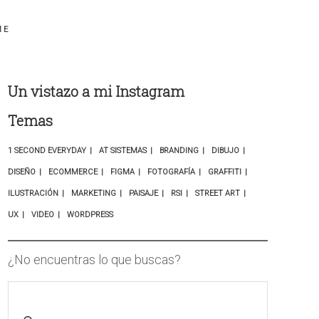
ME
Un vistazo a mi Instagram
Temas
1 SECOND EVERYDAY
AT SISTEMAS
BRANDING
DIBUJO
DISEÑO
ECOMMERCE
FIGMA
FOTOGRAFÍA
GRAFFITI
ILUSTRACIÓN
MARKETING
PAISAJE
RSI
STREET ART
UX
VIDEO
WORDPRESS
¿No encuentras lo que buscas?