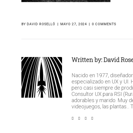
BY
DAVID ROSELLÓ
MAYO 27, 2024
0 COMMENTS
Written by:
David Rose
Nacido en 1977, diseñador
especializado en UX y UI.
pero casi siempre de prod
Consultor UX para RSI (Rura
adorables y marido. Muy del 
videojuegos, las plantas...