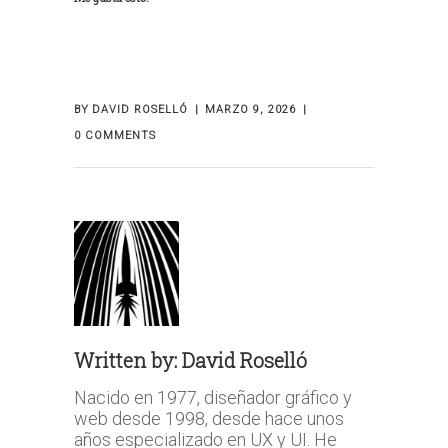
BY
DAVID ROSELLÓ
MARZO 9, 2026
0 COMMENTS
Written by:
David Roselló
Nacido en 1977, diseñador gráfico y
web desde 1998, desde hace unos
años especializado en UX y UI. He