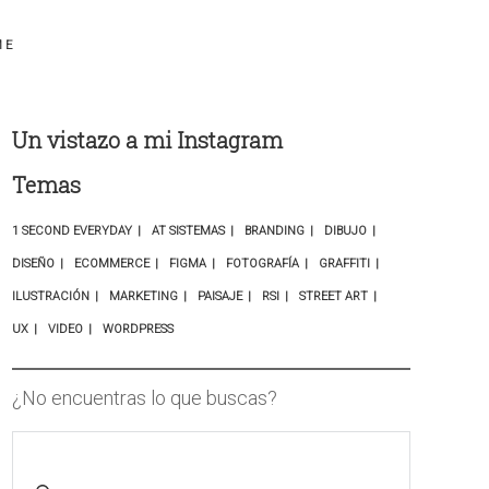
ME
Un vistazo a mi Instagram
Temas
1 SECOND EVERYDAY
AT SISTEMAS
BRANDING
DIBUJO
DISEÑO
ECOMMERCE
FIGMA
FOTOGRAFÍA
GRAFFITI
ILUSTRACIÓN
MARKETING
PAISAJE
RSI
STREET ART
UX
VIDEO
WORDPRESS
¿No encuentras lo que buscas?