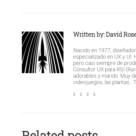
Written by:
David Rose
Nacido en 1977, diseñador
especializado en UX y UI.
pero casi siempre de prod
Consultor UX para RSI (Rura
adorables y marido. Muy del 
videojuegos, las plantas...
Related posts