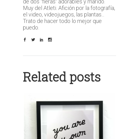
de dos "fieras" adorables y marido.
Muy del Atleti. Afición por la fotografía,
el video, videojuegos, las plantas...
Trato de hacer todo lo mejor que
puedo.
Related posts