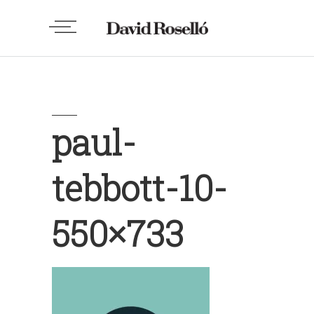
paul-
tebbott-10-
550×733