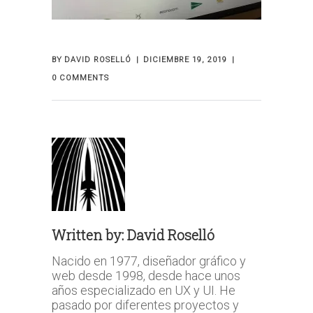
BY
DAVID ROSELLÓ
DICIEMBRE 19, 2019
0 COMMENTS
Written by:
David Roselló
Nacido en 1977, diseñador gráfico y
web desde 1998, desde hace unos
años especializado en UX y UI. He
pasado por diferentes proyectos y