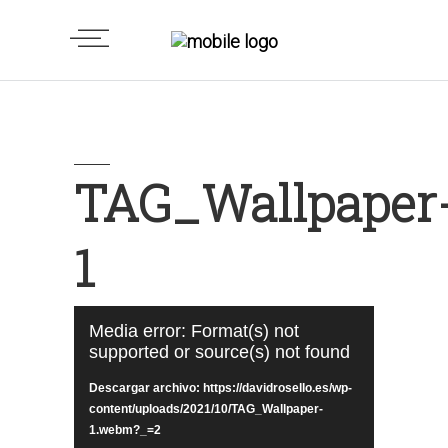
TAG_Wallpaper
1
Reproductor
Media error: Format(s) not
de
supported or source(s) not found
vídeo
Descargar archivo: https://davidrosello.es/wp-
content/uploads/2021/10/TAG_Wallpaper-
1.webm?_=2