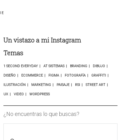
ME
Un vistazo a mi Instagram
Temas
1 SECOND EVERYDAY
AT SISTEMAS
BRANDING
DIBUJO
DISEÑO
ECOMMERCE
FIGMA
FOTOGRAFÍA
GRAFFITI
ILUSTRACIÓN
MARKETING
PAISAJE
RSI
STREET ART
UX
VIDEO
WORDPRESS
¿No encuentras lo que buscas?