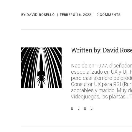
BY
DAVID ROSELLÓ
FEBRERO 16, 2022
0 COMMENTS
Written by:
David Rose
Nacido en 1977, diseñador
especializado en UX y UI.
pero casi siempre de prod
Consultor UX para RSI (Rura
adorables y marido. Muy del 
videojuegos, las plantas...