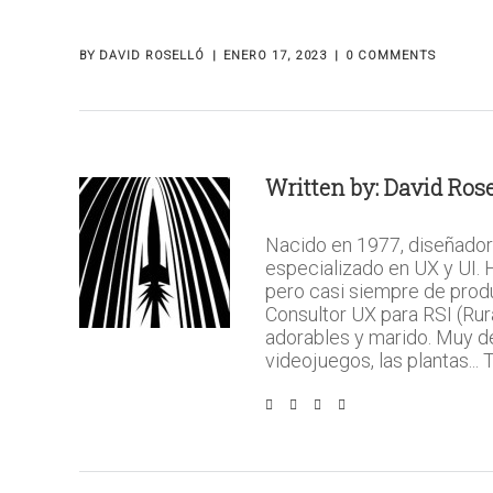
BY
DAVID ROSELLÓ
ENERO 17, 2023
0 COMMENTS
Written by:
David Rose
Nacido en 1977, diseñador
especializado en UX y UI.
pero casi siempre de prod
Consultor UX para RSI (Rura
adorables y marido. Muy del 
videojuegos, las plantas...