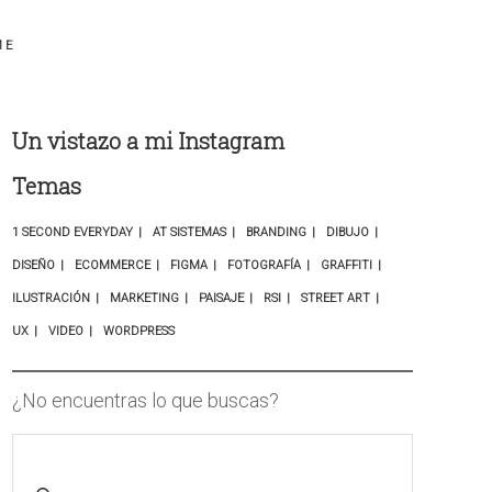
ME
Un vistazo a mi Instagram
Temas
1 SECOND EVERYDAY
AT SISTEMAS
BRANDING
DIBUJO
DISEÑO
ECOMMERCE
FIGMA
FOTOGRAFÍA
GRAFFITI
ILUSTRACIÓN
MARKETING
PAISAJE
RSI
STREET ART
UX
VIDEO
WORDPRESS
¿No encuentras lo que buscas?