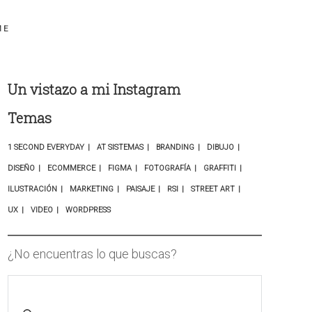
ME
Un vistazo a mi Instagram
Temas
1 SECOND EVERYDAY
AT SISTEMAS
BRANDING
DIBUJO
DISEÑO
ECOMMERCE
FIGMA
FOTOGRAFÍA
GRAFFITI
ILUSTRACIÓN
MARKETING
PAISAJE
RSI
STREET ART
UX
VIDEO
WORDPRESS
¿No encuentras lo que buscas?