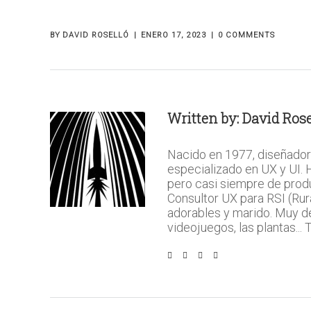
BY
DAVID ROSELLÓ
ENERO 17, 2023
0 COMMENTS
Written by:
David Rose
Nacido en 1977, diseñador
especializado en UX y UI.
pero casi siempre de prod
Consultor UX para RSI (Rura
adorables y marido. Muy del 
videojuegos, las plantas...