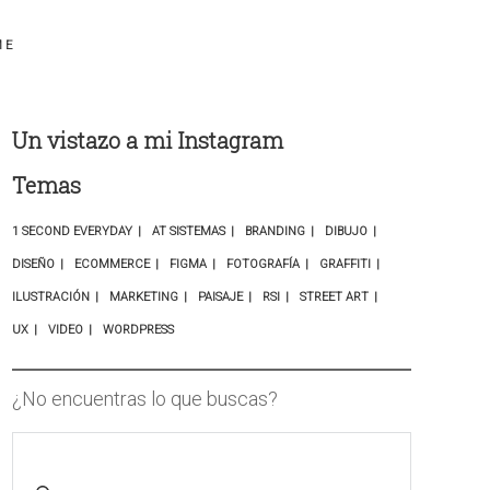
ME
Un vistazo a mi Instagram
Temas
1 SECOND EVERYDAY
AT SISTEMAS
BRANDING
DIBUJO
DISEÑO
ECOMMERCE
FIGMA
FOTOGRAFÍA
GRAFFITI
ILUSTRACIÓN
MARKETING
PAISAJE
RSI
STREET ART
UX
VIDEO
WORDPRESS
¿No encuentras lo que buscas?