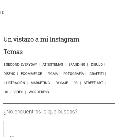
ME
Un vistazo a mi Instagram
Temas
1 SECOND EVERYDAY
AT SISTEMAS
BRANDING
DIBUJO
DISEÑO
ECOMMERCE
FIGMA
FOTOGRAFÍA
GRAFFITI
ILUSTRACIÓN
MARKETING
PAISAJE
RSI
STREET ART
UX
VIDEO
WORDPRESS
¿No encuentras lo que buscas?