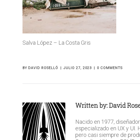
Salva López – La Costa Gris
BY
DAVID ROSELLÓ
JULIO 27, 2023
0 COMMENTS
Written by:
David Rose
Nacido en 1977, diseñador
especializado en UX y UI.
pero casi siempre de prod