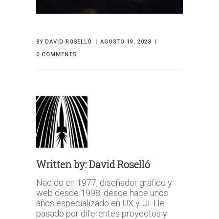
BY
DAVID ROSELLÓ
AGOSTO 19, 2023
0 COMMENTS
Written by:
David Roselló
Nacido en 1977, diseñador gráfico y
web desde 1998, desde hace unos
años especializado en UX y UI. He
pasado por diferentes proyectos y