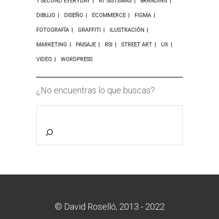
1 SECOND EVERYDAY
AT SISTEMAS
BRANDING
DIBUJO
DISEÑO
ECOMMERCE
FIGMA
FOTOGRAFÍA
GRAFFITI
ILUSTRACIÓN
MARKETING
PAISAJE
RSI
STREET ART
UX
VIDEO
WORDPRESS
¿No encuentras lo que buscas?
© David Roselló, 2013 - 2022