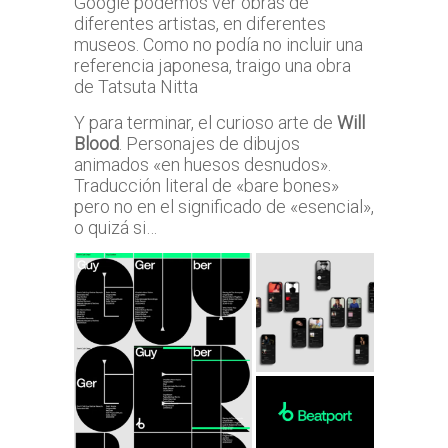
Google podemos ver obras de
diferentes artistas, en diferentes
museos. Como no podía no incluir una
referencia japonesa, traigo una obra
de Tatsuta Nitta
Y para terminar, el curioso arte de
Will
Blood
. Personajes de dibujos
animados «en huesos desnudos».
Traducción literal de «bare bones»
pero no en el significado de «esencial»,
o quizá si…