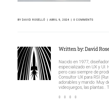
BY
DAVID ROSELLÓ
ABRIL 9, 2024
0 COMMENTS
Written by:
David Rose
Nacido en 1977, diseñador
especializado en UX y UI.
pero casi siempre de prod
Consultor UX para RSI (Rura
adorables y marido. Muy del 
videojuegos, las plantas...