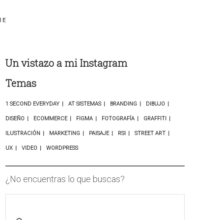
ME
Un vistazo a mi Instagram
Temas
1 SECOND EVERYDAY
AT SISTEMAS
BRANDING
DIBUJO
DISEÑO
ECOMMERCE
FIGMA
FOTOGRAFÍA
GRAFFITI
ILUSTRACIÓN
MARKETING
PAISAJE
RSI
STREET ART
UX
VIDEO
WORDPRESS
¿No encuentras lo que buscas?