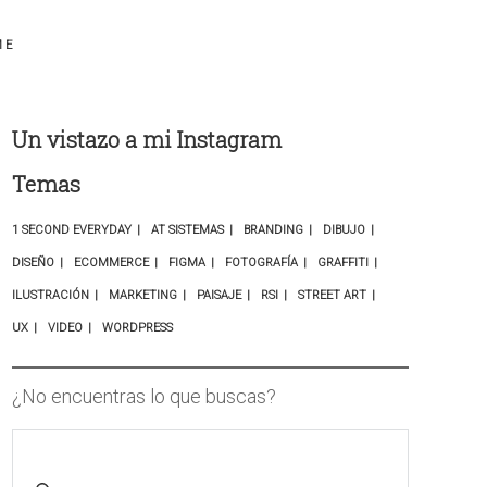
ME
Un vistazo a mi Instagram
Temas
1 SECOND EVERYDAY
AT SISTEMAS
BRANDING
DIBUJO
DISEÑO
ECOMMERCE
FIGMA
FOTOGRAFÍA
GRAFFITI
ILUSTRACIÓN
MARKETING
PAISAJE
RSI
STREET ART
UX
VIDEO
WORDPRESS
¿No encuentras lo que buscas?