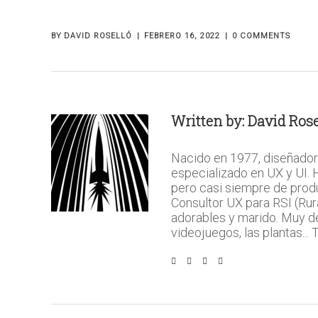
BY
DAVID ROSELLÓ
FEBRERO 16, 2022
0 COMMENTS
Written by:
David Rose
Nacido en 1977, diseñador
especializado en UX y UI.
pero casi siempre de prod
Consultor UX para RSI (Rura
adorables y marido. Muy del 
videojuegos, las plantas...