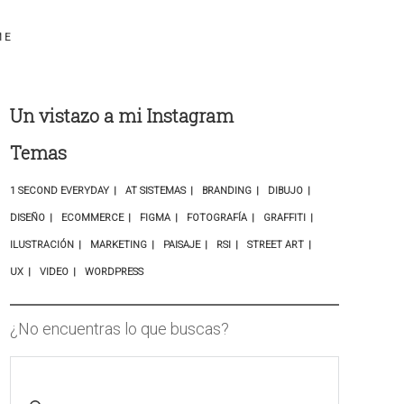
ME
Un vistazo a mi Instagram
Temas
1 SECOND EVERYDAY
AT SISTEMAS
BRANDING
DIBUJO
DISEÑO
ECOMMERCE
FIGMA
FOTOGRAFÍA
GRAFFITI
ILUSTRACIÓN
MARKETING
PAISAJE
RSI
STREET ART
UX
VIDEO
WORDPRESS
¿No encuentras lo que buscas?