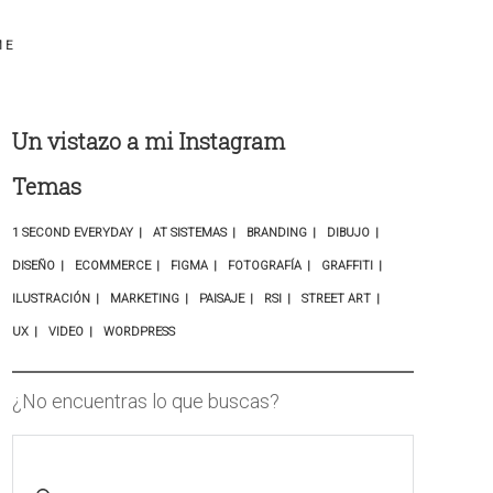
ME
Un vistazo a mi Instagram
Temas
1 SECOND EVERYDAY
AT SISTEMAS
BRANDING
DIBUJO
DISEÑO
ECOMMERCE
FIGMA
FOTOGRAFÍA
GRAFFITI
ILUSTRACIÓN
MARKETING
PAISAJE
RSI
STREET ART
UX
VIDEO
WORDPRESS
¿No encuentras lo que buscas?