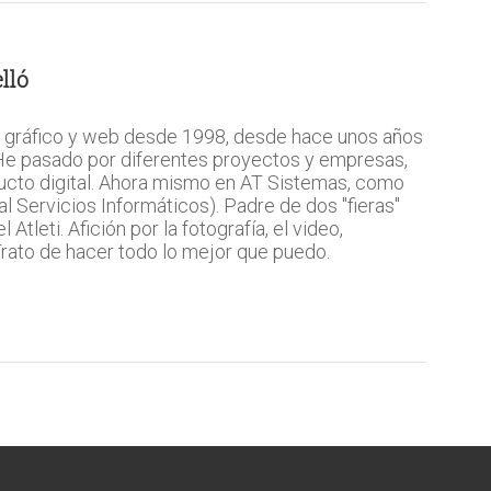
lló
 gráfico y web desde 1998, desde hace unos años
 He pasado por diferentes proyectos y empresas,
ucto digital. Ahora mismo en AT Sistemas, como
l Servicios Informáticos). Padre de dos "fieras"
Atleti. Afición por la fotografía, el video,
 Trato de hacer todo lo mejor que puedo.