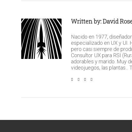
Written by:
David Rose
Nacido en 1977, diseñador
especializado en UX y UI.
pero casi siempre de prod
Consultor UX para RSI (Rura
adorables y marido. Muy del 
videojuegos, las plantas...