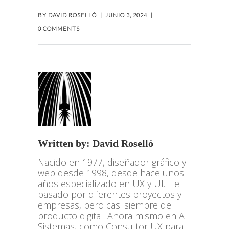
BY
DAVID ROSELLÓ
JUNIO 3, 2024
0 COMMENTS
Written by:
David Roselló
Nacido en 1977, diseñador gráfico y
web desde 1998, desde hace unos
años especializado en UX y UI. He
pasado por diferentes proyectos y
empresas, pero casi siempre de
producto digital. Ahora mismo en AT
Sistemas, como Consultor UX para