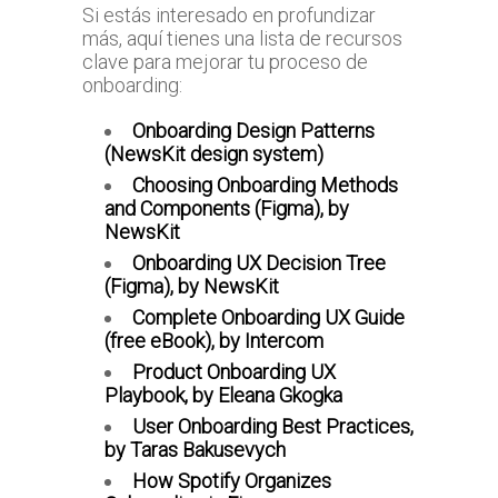
Si estás interesado en profundizar
más, aquí tienes una lista de recursos
clave para mejorar tu proceso de
onboarding:
Onboarding Design Patterns
(NewsKit design system)
Choosing Onboarding Methods
and Components (Figma), by
NewsKit
Onboarding UX Decision Tree
(Figma), by NewsKit
Complete Onboarding UX Guide
(free eBook), by Intercom
Product Onboarding UX
Playbook, by Eleana Gkogka
User Onboarding Best Practices,
by Taras Bakusevych
How Spotify Organizes