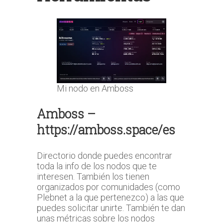
Mi nodo en Amboss
Amboss
–
https://amboss.space/es
Directorio donde puedes encontrar
toda la info de los nodos que te
interesen. También los tienen
organizados por comunidades (como
Plebnet a la que pertenezco) a las que
puedes solicitar unirte. También te dan
unas métricas sobre los nodos